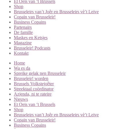
Et Oeis van ‘t Brussels
Shop
Brusseleirs van’t Joêr en Brusseleirs vè’t Leive
Copain van Brusseleir!
Business Copains
Partenairs
De famille
Maskes en Ketsjes
Magazine
Brusseleir! Podcasts
Kontakt
Home
Wa es da
Spreike gelak nen Brusseleir
Brusseleir! worden
Brussels Volkstejoêter
Streektaal coördinator
Azjenda, ni te rateire
Nieuws
Et Oeis van ‘t Brussels
Shop
Brusseleirs van’t Joêr en Brusseleirs vè’t Leive
Copain van Brusseleir!
Business Copains