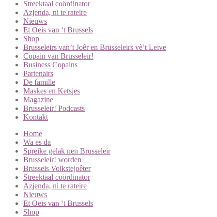
Streektaal coördinator
Azjenda, ni te rateire
Nieuws
Et Oeis van ‘t Brussels
Shop
Brusseleirs van’t Joêr en Brusseleirs vè’t Leive
Copain van Brusseleir!
Business Copains
Partenairs
De famille
Maskes en Ketsjes
Magazine
Brusseleir! Podcasts
Kontakt
Home
Wa es da
Spreike gelak nen Brusseleir
Brusseleir! worden
Brussels Volkstejoêter
Streektaal coördinator
Azjenda, ni te rateire
Nieuws
Et Oeis van ‘t Brussels
Shop