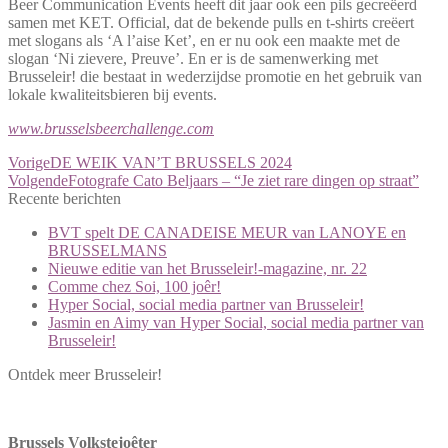
Beer Communication Events heeft dit jaar ook een pils gecreëerd
samen met KET. Official, dat de bekende pulls en t-shirts creëert
met slogans als ‘A l’aise Ket’, en er nu ook een maakte met de
slogan ‘Ni zievere, Preuve’. En er is de samenwerking met
Brusseleir! die bestaat in wederzijdse promotie en het gebruik van
lokale kwaliteitsbieren bij events.
www.brusselsbeerchallenge.com
Vorige
DE WEIK VAN’T BRUSSELS 2024
Volgende
Fotografe Cato Beljaars – “Je ziet rare dingen op straat”
Recente berichten
BVT spelt DE CANADEISE MEUR van LANOYE en
BRUSSELMANS
Nieuwe editie van het Brusseleir!-magazine, nr. 22
Comme chez Soi, 100 joêr!
Hyper Social, social media partner van Brusseleir!
Jasmin en Aimy van Hyper Social, social media partner van
Brusseleir!
Ontdek meer Brusseleir!
Brussels Volkstejoêter