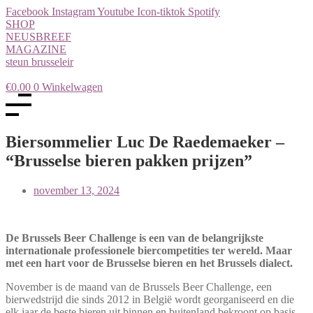
Facebook
Instagram
Youtube
Icon-tiktok
Spotify
SHOP
NEUSBREEF
MAGAZINE
steun brusseleir
€
0.00
0
Winkelwagen
Biersommelier Luc De Raedemaeker –
“Brusselse bieren pakken prijzen”
november 13, 2024
De Brussels Beer Challenge is een van de belangrijkste
internationale professionele biercompetities ter wereld. Maar
met een hart voor de Brusselse bieren en het Brussels dialect.
November is de maand van de Brussels Beer Challenge, een
bierwedstrijd die sinds 2012 in België wordt georganiseerd en die
elk jaar de beste bieren uit binnen en buitenland bekroont op basis