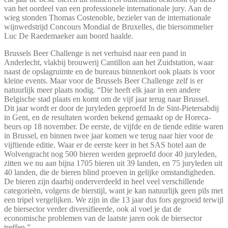
van het oordeel van een professionele internationale jury. Aan de
wieg stonden Thomas Costenoble, bezieler van de internationale
wijnwedstrijd Concours Mondial de Bruxelles, die biersommelier
Luc De Raedemaeker aan boord haalde.
Brussels Beer Challenge is net verhuisd naar een pand in
Anderlecht, vlakbij brouwerij Cantillon aan het Zuidstation, waar
naast de opslagruimte en de bureaus binnenkort ook plaats is voor
kleine events. Maar voor de Brussels Beer Challenge zelf is er
natuurlijk meer plaats nodig. “Die heeft elk jaar in een andere
Belgische stad plaats en komt om de vijf jaar terug naar Brussel.
Dit jaar wordt er door de juryleden geproefd In de Sint-Pietersabdij
in Gent, en de resultaten worden bekend gemaakt op de Horeca-
beurs op 18 november. De eerste, de vijfde en de tiende editie waren
in Brussel, en binnen twee jaar komen we terug naar hier voor de
vijftiende editie. Waar er de eerste keer in het SAS hotel aan de
Wolvengracht nog 500 bieren werden geproefd door 40 juryleden,
zitten we nu aan bijna 1705 bieren uit 39 landen, en 75 juryleden uit
40 landen, die de bieren blind proeven in gelijke omstandigheden.
De bieren zijn daarbij onderverdeeld in heel veel verschillende
categorieën, volgens de bierstijl, want je kan natuurlijk geen pils met
een tripel vergelijken. We zijn in die 13 jaar dus fors gegroeid terwijl
de biersector verder diversifieerde, ook al voel je dat de
economische problemen van de laatste jaren ook de biersector
treffen.”