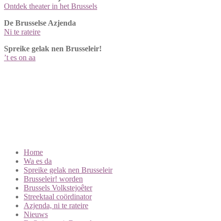
Ontdek theater in het Brussels
De Brusselse Azjenda
Ni te rateire
Spreike gelak nen Brusseleir!
’t es on aa
Vlaamsesteenweg 98, 1000 Brussel
Tijdelijk open en telefonisch bereikbaar via 02 502 76 93 op
maandag van 10u tot 12u en van 14u tot 16u, op woensdag van 10u
tot 12u
BVT-ticketlijn: 02/502 55 09
info@brusseleir.eu
Home
Wa es da
Spreike gelak nen Brusseleir
Brusseleir! worden
Brussels Volkstejoêter
Streektaal coördinator
Azjenda, ni te rateire
Nieuws