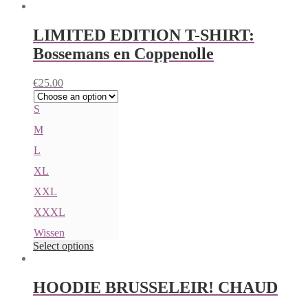
LIMITED EDITION T-SHIRT:
Bossemans en Coppenolle
€
25.00
S
M
L
XL
XXL
XXXL
Wissen
Select options
HOODIE BRUSSELEIR! CHAUD