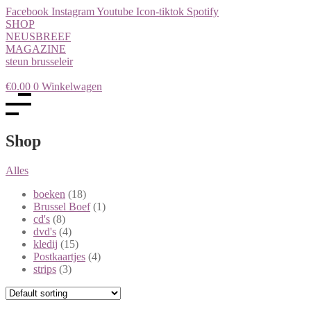
Facebook
Instagram
Youtube
Icon-tiktok
Spotify
SHOP
NEUSBREEF
MAGAZINE
steun brusseleir
€
0.00
0
Winkelwagen
Shop
Alles
boeken
(18)
Brussel Boef
(1)
cd's
(8)
dvd's
(4)
kledij
(15)
Postkaartjes
(4)
strips
(3)