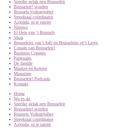
Spreike gelak nen Brusseleir
Brusseleir! worden
Brussels Volkstejoêter
Streektaal coördinator
Azjenda, ni te rateire
Nieuws
Et Oeis van ‘t Brussels
Shop
Brusseleirs van’t Joêr en Brusseleirs vè’t Leive
Copain van Brusseleir!
Business Copains
Partenairs
De famille
Maskes en Ketsjes
Magazine
Brusseleir! Podcasts
Kontakt
Home
Wa es da
Spreike gelak nen Brusseleir
Brusseleir! worden
Brussels Volkstejoêter
Streektaal coördinator
Azjenda, ni te rateire