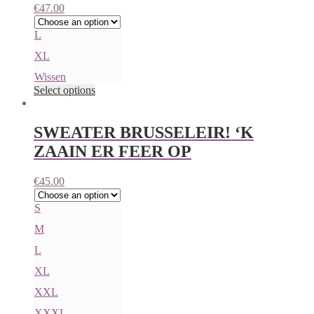
€
47.00
L
XL
Wissen
Select options
SWEATER BRUSSELEIR! ‘K
ZAAIN ER FEER OP
€
45.00
S
M
L
XL
XXL
XXXL