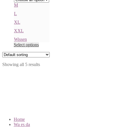
M
L
XL
XXL
Wissen
Select options
Showing all 5 results
Vlaamsesteenweg 98, 1000 Brussel
Tijdelijk open en telefonisch bereikbaar via 02 502 76 93 op
maandag van 10u tot 12u en van 14u tot 16u, op woensdag van 10u
tot 12u
BVT-ticketlijn: 02/502 55 09
info@brusseleir.eu
Home
Wa es da