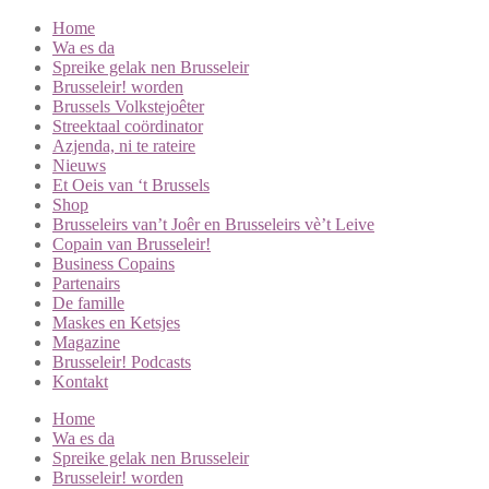
Home
Wa es da
Spreike gelak nen Brusseleir
Brusseleir! worden
Brussels Volkstejoêter
Streektaal coördinator
Azjenda, ni te rateire
Nieuws
Et Oeis van ‘t Brussels
Shop
Brusseleirs van’t Joêr en Brusseleirs vè’t Leive
Copain van Brusseleir!
Business Copains
Partenairs
De famille
Maskes en Ketsjes
Magazine
Brusseleir! Podcasts
Kontakt
Home
Wa es da
Spreike gelak nen Brusseleir
Brusseleir! worden